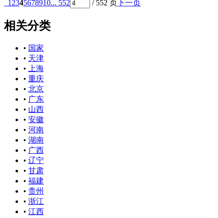
1
2
3
4
5
6
7
8
9
10
... 552
/ 552 页
下一页
相关分类
•
国家
•
天津
•
上海
•
重庆
•
北京
•
广东
•
山西
•
安徽
•
河南
•
湖南
•
广西
•
辽宁
•
甘肃
•
福建
•
贵州
•
浙江
•
江西