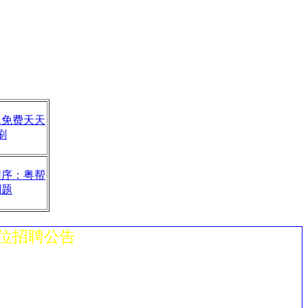
题免费天天
刷
程序：粤帮
刷题
位招聘公告