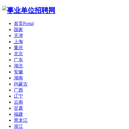
首页
Portal
国家
天津
上海
重庆
北京
广东
湖北
安徽
湖南
内蒙古
广西
辽宁
云南
甘肃
福建
黑龙江
浙江