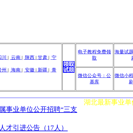
电子教程免费领
海量试
四川
|
云南
|
陕西
|
甘肃
|
宁
取
贵州
|
海南
|
安徽
|
新疆
|
青
微信公众号：公
微信小
基库
湖北最新事业单
所属事业单位公开招聘“三支
批人才引进公告（17人）