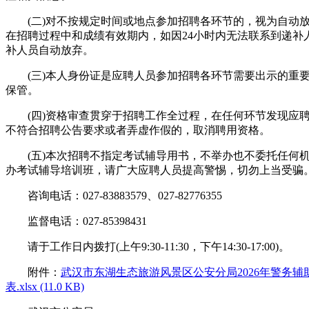
(二)对不按规定时间或地点参加招聘各环节的，视为自动
在招聘过程中和成绩有效期内，如因24小时内无法联系到递补
补人员自动放弃。
(三)本人身份证是应聘人员参加招聘各环节需要出示的重
保管。
(四)资格审查贯穿于招聘工作全过程，在任何环节发现应
不符合招聘公告要求或者弄虚作假的，取消聘用资格。
(五)本次招聘不指定考试辅导用书，不举办也不委托任何
办考试辅导培训班，请广大应聘人员提高警惕，切勿上当受骗
咨询电话：027-83883579、027-82776355
监督电话：027-85398431
请于工作日内拨打(上午9:30-11:30，下午14:30-17:00)。
附件：
武汉市东湖生态旅游风景区公安分局2026年警务辅
表.xlsx (11.0 KB)