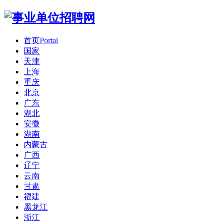
首页
Portal
国家
天津
上海
重庆
北京
广东
湖北
安徽
湖南
内蒙古
广西
辽宁
云南
甘肃
福建
黑龙江
浙江