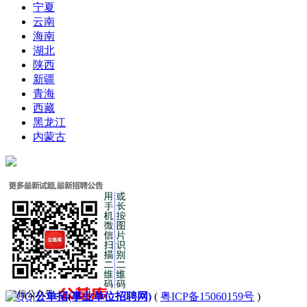
宁夏
云南
海南
湖北
陕西
新疆
青海
西藏
黑龙江
内蒙古
|
公单招(事业单位招聘网)
(
粤ICP备15060159号
)