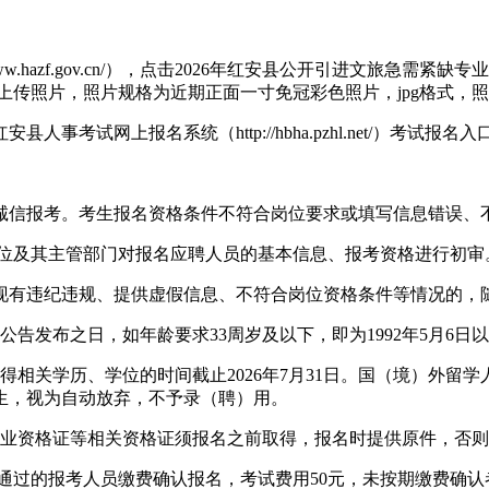
f.gov.cn/），点击2026年红安县公开引进文旅急需紧缺专业人才(报名
传照片，照片规格为近期正面一寸免冠彩色照片，jpg格式，照
网上报名系统（http://hbha.pzhl.net/）考试报名入
信报考。考生报名资格条件不符合岗位要求或填写信息错误、不
，由用人单位及其主管部门对报名应聘人员的基本信息、报考资格进行初审
有违纪违规、提供虚假信息、不符合岗位资格条件等情况的，
公告发布之日，如年龄要求33周岁及以下，即为1992年5月6日
得相关学历、学位的时间截止2026年7月31日。国（境）外留
生，视为自动放弃，不予录（聘）用。
业资格证等相关资格证须报名之前取得，报名时提供原件，否则
，资格审查通过的报考人员缴费确认报名，考试费用50元，未按期缴费