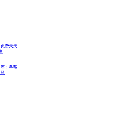
题免费天天
刷
程序：粤帮
刷题