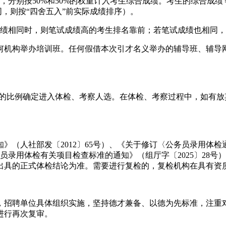
按50%和50%的权重计入考生综合成绩。考生的综合成绩＝面
同，则按“四舍五入”前实际成绩排序）。
绩相同时，则笔试成绩高的考生排名靠前；若笔试成绩也相同，
机构举办培训班。任何假借本次引才名义举办的辅导班、辅导网
的比例确定进入体检、考察人选。在体检、考察过程中，如有放
（人社部发〔2012〕65号）、《关于修订〈公务员录用体检
公务员录用体检有关项目检查标准的通知》（组厅字〔2025〕2
出具的正式体检结论为准。需要进行复检的，复检机构在具有资
招聘单位具体组织实施，坚持德才兼备、以德为先标准，注重对
进行再次复审。