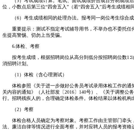
（5）考试成绩计算。笔试、面试成绩折合成百分制成绩后，分别
位，小数点后第三位“四舍五入”（若“四舍五入”后考生成绩相
（6）考生成绩相同的处理办法。报考同一岗位考生综合成
重要提示：测试不指定考试辅导用书，不举办也不委托任何
生提高警惕、切勿上当受骗。
6.体检、考察
按考生成绩，根据招聘岗位从高分到低分按招聘岗位数1∶1
消招聘计划。
（1）体检（含心理测试）
体检参照《关于进一步做好公务员考试录用体检工作的通知》
关内容的通知》（人社部发〔2016〕140号）、《关于调整
行。招聘残疾人的，合理确定体检条件。体检结果以体检机构
（2）考察
体检合格人员确定为考察对象。考察工作由主管部门牵头，
法、廉洁自律等情况进行全面考察，并对应聘人员的报考资格