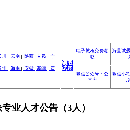
电子教程免费领
海量试
四川
|
云南
|
陕西
|
甘肃
|
宁
取
贵州
|
海南
|
安徽
|
新疆
|
青
微信公众号：公
微信小
基库
缺专业人才公告（3人）