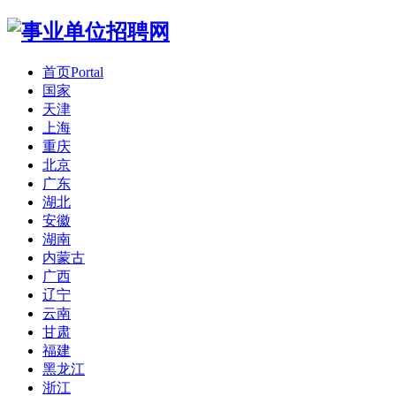
首页
Portal
国家
天津
上海
重庆
北京
广东
湖北
安徽
湖南
内蒙古
广西
辽宁
云南
甘肃
福建
黑龙江
浙江