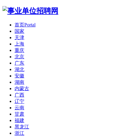
首页
Portal
国家
天津
上海
重庆
北京
广东
湖北
安徽
湖南
内蒙古
广西
辽宁
云南
甘肃
福建
黑龙江
浙江