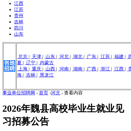
江西
江苏
贵州
吉林
四川
山东
北京
|
天津
|
山东
|
河北
|
湖北
|
广东
|
江苏
|
福建
|
夏
|
辽宁
|
内蒙古
上海
|
重庆
|
山西
|
河南
|
湖南
|
广西
|
浙江
|
江西
|
海
|
吉林
|
黑龙江
事业单位招聘网
›
首页
›
河北
›
查看内容
2026年魏县高校毕业生就业见
习招募公告