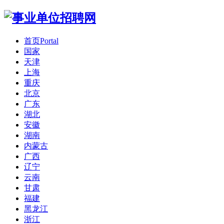
首页
Portal
国家
天津
上海
重庆
北京
广东
湖北
安徽
湖南
内蒙古
广西
辽宁
云南
甘肃
福建
黑龙江
浙江