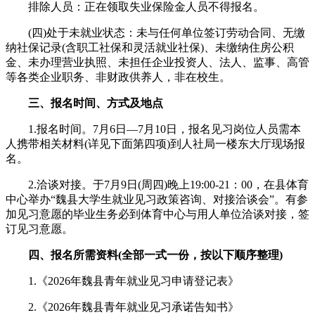
排除人员：正在领取失业保险金人员不得报名。
(四)处于未就业状态：未与任何单位签订劳动合同、无缴
纳社保记录(含职工社保和灵活就业社保)、未缴纳住房公积
金、未办理营业执照、未担任企业投资人、法人、监事、高管
等各类企业职务、非财政供养人，非在校生。
三、报名时间、方式及地点
1.报名时间。7月6日—7月10日，报名见习岗位人员需本
人携带相关材料(详见下面第四项)到人社局一楼东大厅现场报
名。
2.洽谈对接。于7月9日(周四)晚上19:00-21：00，在县体育
中心举办“魏县大学生就业见习政策咨询、对接洽谈会”。有参
加见习意愿的毕业生务必到体育中心与用人单位洽谈对接，签
订见习意愿。
四、报名所需资料(全部一式一份，按以下顺序整理)
1.《2026年魏县青年就业见习申请登记表》
2.《2026年魏县青年就业见习承诺告知书》