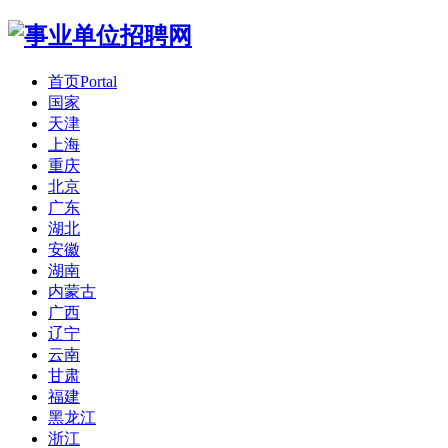
首页
Portal
国家
天津
上海
重庆
北京
广东
湖北
安徽
湖南
内蒙古
广西
辽宁
云南
甘肃
福建
黑龙江
浙江